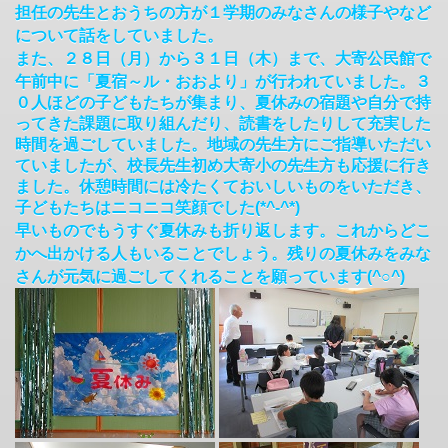
担任の先生とおうちの方が１学期のみなさんの様子やなど
について話をしていました。
また、２８日（月）から３１日（木）まで、大寄公民館で
午前中に「夏宿～ル・おおより」が行われていました。
３
０人ほどの子どもたちが集まり、夏休みの宿題や自分で持
ってきた課題に取り組んだり、読書をしたりして充実した
時間を過ごしていました。
地域の先生方にご指導いただい
ていましたが、校長先生初め大寄小の先生方も応援に行き
ました。休憩時間には冷たくておいしいものをいただき、
子どもたちはニコニコ笑顔でした(*^-^*)
早いものでもうすぐ夏休みも折り返します。これからどこ
かへ出かける人もいることでしょう。残りの夏休みをみな
さんが元気に過ごしてくれることを願っています(^○^)