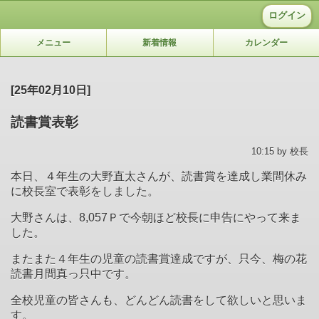
ログイン
メニュー
新着情報
カレンダー
[25年02月10日]
読書賞表彰
10:15 by 校長
本日、４年生の大野直太さんが、読書賞を達成し業間休み
に校長室で表彰をしました。
大野さんは、
8,057
Ｐで今朝ほど校長に申告にやって来ま
した。
またまた４年生の児童の読書賞達成ですが、只今、梅の花
読書月間真っ只中です。
全校児童の皆さんも、どんどん読書をして欲しいと思いま
す。