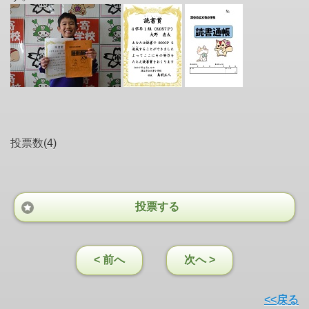
投票数(4)
投票する
< 前へ
次へ >
<<戻る