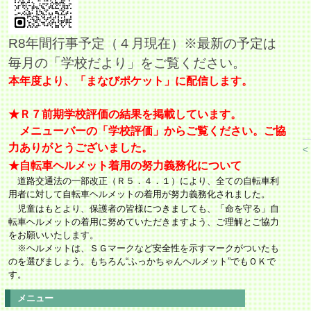
R8年間行事予定（４月現在）※最新の予定は
毎月の「学校だより」をご覧ください。
本年度より、「まなびポケット」に配信します。
★Ｒ７前期学校評価の結果を掲載しています。
メニューバーの「学校評価」からご覧ください。
ご協
力ありがとうございました。
<
★自転車ヘルメット着用の努力義務化について
道路交通法の一部改正（Ｒ５．４．１）により、全ての
自転車利
用者に対して
自転車ヘルメットの着用が努力義務化されました。
児童はもとより、保護者の皆様につきましても、「命を守る」自
転車ヘルメットの着用に努めていただきますよう、ご理解とご協力
をお願いいたします。
※ヘルメットは、ＳＧマークなど安全性を示すマークがついたも
のを選びましょう。もちろん“ふっかちゃんヘルメット”でもＯＫで
す。
メニュー