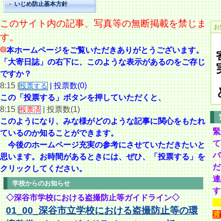
いじめ防止基本方針
このサイト内の記事、写真等の無断掲載を禁じま
お
す。
本ホームページをご覧いただきありがとうございます。
「大寄日誌」の右下に、このような表示があるのをご存じ
ですか？
8:15 |
| 投票数(0)
投票する
この「投票する」ボタンを押していただくと、
8:15 |
| 投票数(1)
投票済
このようになり、
みな様がどのような記事に関心をもたれ
緊
ているのか知ることができます。
て
今後のホームページ充実の参考にさせていただきたいと
バ
思います。
お時間があるときには、ぜひ、「投票する」を
だ
クリックしてください。
連
学校からのお知らせ
す
◇深谷市学校における盗撮防止等ガイドライン◇
01_00_深谷市立学校における盗撮防止等の環
渡