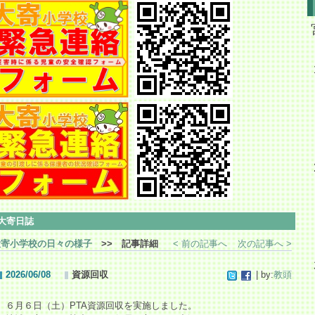
大寄日誌
大寄小学校の日々の様子
>> 記事詳細
< 前の記事へ
次の記事へ >
2026/06/08
資源回収
| by:
教頭
６月６日（土）PTA資源回収を実施しました。