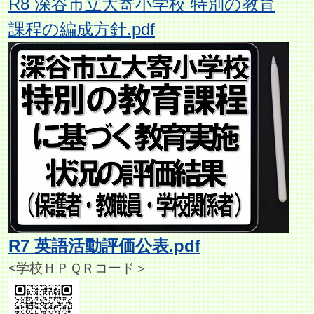
R8 深谷市立大寄小学校 特別の教育
課程の編成方針.pdf
R7 英語活動評価公表.pdf
<学校ＨＰＱＲコード＞