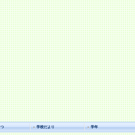
さつ
学校だより
学年