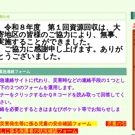
知らせ
令和８年度 第１回資源回収は、大
寄地区の皆様のご協力により、無事、
実施することができました。
ご協力に感謝申し上げます。ありが
とうございました。
緊急連絡フォーム
急連絡サイトに代わり、災害時などの連絡手段の１つとし
下の２つのフォームを運用します。
ナーをクリックするかＱＲコードを読み取って回答してく
さい。
絡を必要とするときはまなびポケット等でお知らせしま
。
災害発生等に係る児童の安全確認フォーム
児童の引
しに係る保護者の状況確認フォーム