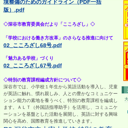
境整備のためのガイドライン（PDF一括
版）.pdf
◇深谷市教育委員会だより「こころざし」◇
「学校における働き方改革」のさらなる推進に向けて
02_こころざし68号.pdf
「魅力ある学校」づくり
02_こころざし67号.pdf
◇特別の教育課程編成方針について◇
深谷市では、小学校１年生から英語活動を導入し、児童
が英語に触れ、
慣れ親しみ、人との豊かなコミュニケー
ション能力の素地を養うべく、特別の教育課程を編成し
ます。ＡＬＴ（外国語指導助手）を活用し、コミュニケ
ーションを基盤とした活動を展開し、英語に対する興味
関心を高め、国際教育を推進していきます。