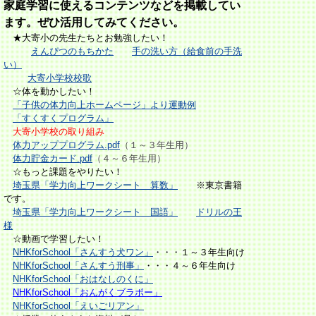
家庭学習に使えるコンテンツなどを掲載してい
ます。ぜひ活用してみてください。
★大寄小の先生たちとお勉強したい！
えんぴつのもちかた
手の洗い方（給食前の手洗
い）
大寄小学校校歌
☆体を動かしたい！
「子供の体力向上ホームページ」より運動例
「すくすくプログラム」
大寄小学校の取り組み
体力アッププログラム.pdf
（１～３年生用）
体力貯金カード.pdf
（４～６年生用）
☆もっと課題をやりたい！
埼玉県「学力向上ワークシート 算数」
※東京書籍
です。
埼玉県「学力向上ワークシート 国語」
ドリルの王
様
☆動画で学習したい！
NHKforSchool
「さんすう犬ワン」
・・・１～３年生向け
NHKforSchool
「さんすう刑事」
・・・４～６年生向け
NHKforSchool「おはなしのくに」
NHKforSchool「おんがくブラボー」
NHKforSchool「えいごリアン」