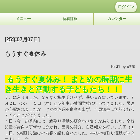
ログイン
メニュー
新着情報
カレンダー
[25年07月07日]
もうすぐ夏休み
16:31 by 教頭
もうすぐ夏休み！ まとめの時期に生
き生きと活動する子どもたち！！
７月に入りました。なかなか梅雨明けせず、暑い日が続いています。７
月２日（水）・３日（木）と５年生が林間学校に行ってきました。暑さ
が心配されましたが、けがや体調不良者も出ず、全員無事に笑顔で行っ
てくることができました。
４日（金）の業前には、縦割り活動の顔合わせ集会がありました。全校
児童が赤白４班ずつに分かれ、団長の紹介、自己紹介を行い、次回（１
１日）の縦割り遊びの内容を話し合いました。本校の縦割り活動がスタ
ートしました。