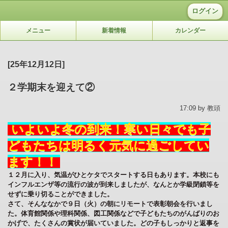
ログイン
メニュー
新着情報
カレンダー
[25年12月12日]
２学期末を迎えて②
17:09 by 教頭
いよいよ冬の到来！寒い日々でも子
どもたちは明るく元気に過ごしてい
ます！！
１２月に入り、気温がひとケタでスタートする日もあります。本校にも
インフルエンザ等の流行の波が到来しましたが、なんとか学級閉鎖等を
せずに乗り切ることができました。
さて、そんななかで９日（火）の朝にリモートで表彰朝会を行いまし
た。体育館関係や理科関係、図工関係などで子どもたちのがんばりのお
かげで、たくさんの賞状が届いていました。どの子もしっかりと返事を