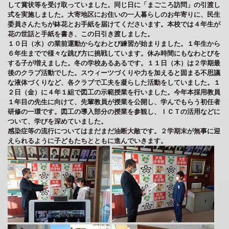
して賞状等を受け取っていました。同じ日に「まごころ訪問」の引渡し
式を実施しました。大寄地区にお住いの一人暮らしのお年寄りに、民生
委員さんたちが鉢花とお手紙を届けてくださいます。本校では４年生が
花の世話と手紙を書き、この日引き渡しました。
１０日（水）の業前運動からなわとび練習が始まりました。１年生から
６年生までで様々な跳び方に挑戦しています。休み時間にもなわとびを
する子が増えました。冬の学校あるあるです。１１日（木）は２学期最
後のクラブ活動でした。スウィーツづくりや力を加えると固まる不思議
な液体づくりなど、各クラブで工夫を凝らした活動をしていました。１
２日（金）に４年１組で図工の示範授業を行いました。今年本採用教員
１年目の先生に向けて、先輩教員が授業を公開し、学んでもらう初任者
研修の一環です。図工の導入部分の授業を参観し、ＩＣＴの活用などに
ついて、学びを深めていました。
感染症等の流行についてはまだまだ油断大敵です。２学期末が無事に迎
えられるように子どもたちとともに進んでいきます。