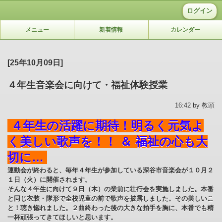
ログイン
メニュー
新着情報
カレンダー
[25年10月09日]
４年生音楽会に向けて・福祉体験授業
16:42 by 教頭
４年生の活躍に期待！明るく元気よ
く美しい歌声を！！ ＆ 福祉の心も大
切に…
運動会が終わると、毎年４年生が参加している深谷市音楽会が１０月２
１日（火）に開催されます。
そんな４年生に向けて９日（木）の業前に壮行会を実施しました。本番
と同じ衣装・隊形で全校児童の前で歌声を披露しました。その美しいこ
と！聴き惚れました。２曲終わった後の大きな拍手を胸に、本番でも精
一杯頑張ってきてほしいと思います。