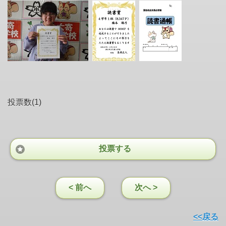
投票数(1)
投票する
< 前へ
次へ >
<<戻る