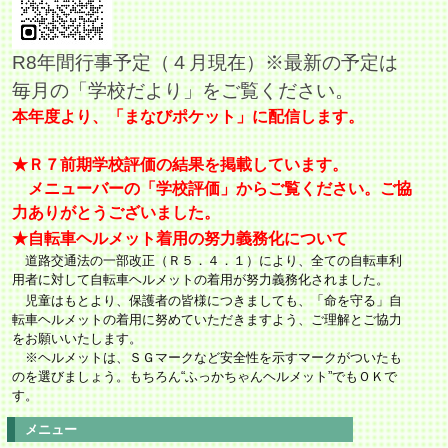
R8年間行事予定（４月現在）※最新の予定は
毎月の「学校だより」をご覧ください。
本年度より、「まなびポケット」に配信します。
★Ｒ７前期学校評価の結果を掲載しています。
メニューバーの「学校評価」からご覧ください。
ご協
力ありがとうございました。
★自転車ヘルメット着用の努力義務化について
道路交通法の一部改正（Ｒ５．４．１）により、全ての
自転車利
用者に対して
自転車ヘルメットの着用が努力義務化されました。
児童はもとより、保護者の皆様につきましても、「命を守る」自
転車ヘルメットの着用に努めていただきますよう、ご理解とご協力
をお願いいたします。
※ヘルメットは、ＳＧマークなど安全性を示すマークがついたも
のを選びましょう。もちろん“ふっかちゃんヘルメット”でもＯＫで
す。
メニュー