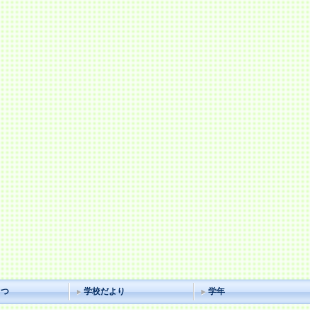
さつ
学校だより
学年