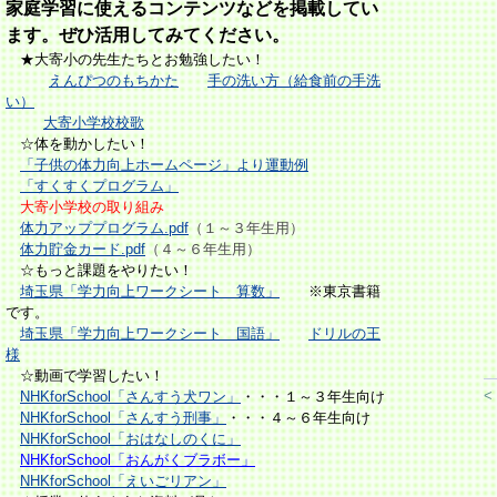
家庭学習に使えるコンテンツなどを掲載してい
ます。ぜひ活用してみてください。
★大寄小の先生たちとお勉強したい！
えんぴつのもちかた
手の洗い方（給食前の手洗
い）
大寄小学校校歌
☆体を動かしたい！
「子供の体力向上ホームページ」より運動例
「すくすくプログラム」
大寄小学校の取り組み
体力アッププログラム.pdf
（１～３年生用）
体力貯金カード.pdf
（４～６年生用）
☆もっと課題をやりたい！
埼玉県「学力向上ワークシート 算数」
※東京書籍
です。
埼玉県「学力向上ワークシート 国語」
ドリルの王
様
☆動画で学習したい！
<
NHKforSchool
「さんすう犬ワン」
・・・１～３年生向け
NHKforSchool
「さんすう刑事」
・・・４～６年生向け
NHKforSchool「おはなしのくに」
NHKforSchool「おんがくブラボー」
NHKforSchool「えいごリアン」