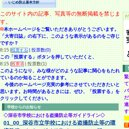
いじめ防止基本方針
このサイト内の記事、写真等の無断掲載を禁じま
お
す。
本ホームページをご覧いただきありがとうございます。
「大寄日誌」の右下に、このような表示があるのをご存じ
ですか？
8:15 |
| 投票数(0)
投票する
この「投票する」ボタンを押していただくと、
8:15 |
| 投票数(1)
投票済
このようになり、
みな様がどのような記事に関心をもたれ
緊
ているのか知ることができます。
て
今後のホームページ充実の参考にさせていただきたいと
バ
思います。
お時間があるときには、ぜひ、「投票する」を
だ
クリックしてください。
連
学校からのお知らせ
す
◇深谷市学校における盗撮防止等ガイドライン◇
01_00_深谷市立学校における盗撮防止等の環
渡