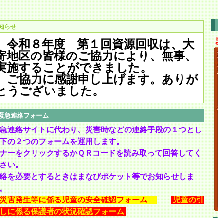
知らせ
令和８年度 第１回資源回収は、大
寄地区の皆様のご協力により、無事、
実施することができました。
ご協力に感謝申し上げます。ありが
とうございました。
緊急連絡フォーム
急連絡サイトに代わり、災害時などの連絡手段の１つとし
下の２つのフォームを運用します。
ナーをクリックするかＱＲコードを読み取って回答してく
さい。
絡を必要とするときはまなびポケット等でお知らせしま
。
災害発生等に係る児童の安全確認フォーム
児童の引
しに係る保護者の状況確認フォーム