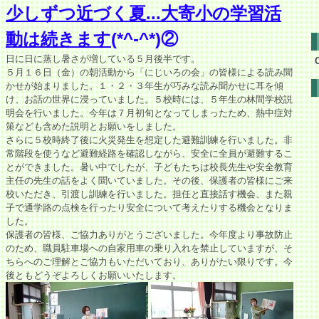
少しずつ近づく夏...大寄小の学習活
動は続きます
(*^-^*)②
日に日に蒸し暑さが増している５月後半です。
５月１６日（金）の朝活動から「にじいろの会」の皆様による読み聞
かせが始まりました。１・２・３年生が巧みな読み聞かせに耳を傾
け、お話の世界に浸っていました。５校時には、５年生の林間学校説
明会を行いました。今年は７月初旬となってしまったため、熱中症対
策なども含めた説明とお願いをしました。
さらに５校時終了後に火災発生を想定した避難訓練を行いました。非
常階段を使うなど避難経路を確認しながら、安全に全員が避難するこ
とができました。暑い中でしたが、子どもたちは校長先生や安全教育
主任の先生の話をよく聞いていました。その後、保護者の皆様にご来
校いただき、引渡し訓練を行いました。担任と直接話す機会、また親
子で通学路の点検を行ったり安全について考えたりする機会となりま
した。
保護者の皆様、ご協力ありがとうございました。今年度より事故防止
のため、職員駐車場への自家用車の乗り入れを禁止していますが、そ
ちらへのご理解とご協力もいただいており、ありがたい限りです。今
後ともどうぞよろしくお願いいたします。