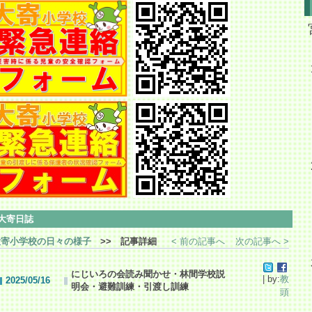
大寄日誌
大寄小学校の日々の様子
>> 記事詳細
< 前の記事へ
次の記事へ >
にじいろの会読み聞かせ・林間学校説
| by:
教
2025/05/16
明会・避難訓練・引渡し訓練
頭