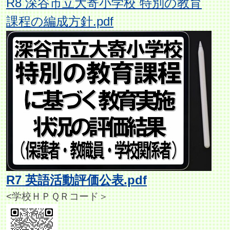
R8 深谷市立大寄小学校 特別の教育
課程の編成方針.pdf
R7 英語活動評価公表.pdf
<学校ＨＰＱＲコード＞