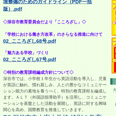
境整備のためのガイドライン（PDF一括
版）.pdf
◇深谷市教育委員会だより「こころざし」◇
「学校における働き方改革」のさらなる推進に向けて
02_こころざし68号.pdf
「魅力ある学校」づくり
02_こころざし67号.pdf
◇特別の教育課程編成方針について◇
深谷市では、小学校１年生から英語活動を導入し、児童
が英語に触れ、
慣れ親しみ、人との豊かなコミュニケー
ション能力の素地を養うべく、特別の教育課程を編成し
ます。ＡＬＴ（外国語指導助手）を活用し、コミュニケ
ーションを基盤とした活動を展開し、英語に対する興味
関心を高め、国際教育を推進していきます。