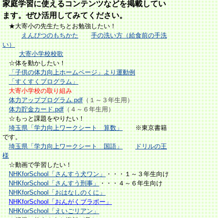
家庭学習に使えるコンテンツなどを掲載してい
ます。ぜひ活用してみてください。
★大寄小の先生たちとお勉強したい！
えんぴつのもちかた
手の洗い方（給食前の手洗
い）
大寄小学校校歌
☆体を動かしたい！
「子供の体力向上ホームページ」より運動例
「すくすくプログラム」
大寄小学校の取り組み
体力アッププログラム.pdf
（１～３年生用）
体力貯金カード.pdf
（４～６年生用）
☆もっと課題をやりたい！
埼玉県「学力向上ワークシート 算数」
※東京書籍
です。
埼玉県「学力向上ワークシート 国語」
ドリルの王
様
☆動画で学習したい！
NHKforSchool
「さんすう犬ワン」
・・・１～３年生向け
NHKforSchool
「さんすう刑事」
・・・４～６年生向け
NHKforSchool「おはなしのくに」
NHKforSchool「おんがくブラボー」
NHKforSchool「えいごリアン」