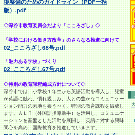
境整備のためのガイドライン（PDF一括
版）.pdf
◇深谷市教育委員会だより「こころざし」◇
「学校における働き方改革」のさらなる推進に向けて
02_こころざし68号.pdf
「魅力ある学校」づくり
02_こころざし67号.pdf
◇特別の教育課程編成方針について◇
深谷市では、小学校１年生から英語活動を導入し、児童
が英語に触れ、
慣れ親しみ、人との豊かなコミュニケー
ション能力の素地を養うべく、特別の教育課程を編成し
ます。ＡＬＴ（外国語指導助手）を活用し、コミュニケ
ーションを基盤とした活動を展開し、英語に対する興味
関心を高め、国際教育を推進していきます。