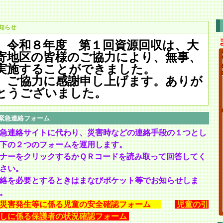
知らせ
令和８年度 第１回資源回収は、大
寄地区の皆様のご協力により、無事、
実施することができました。
ご協力に感謝申し上げます。ありが
とうございました。
緊急連絡フォーム
急連絡サイトに代わり、災害時などの連絡手段の１つとし
下の２つのフォームを運用します。
ナーをクリックするかＱＲコードを読み取って回答してく
さい。
絡を必要とするときはまなびポケット等でお知らせしま
。
災害発生等に係る児童の安全確認フォーム
児童の引
しに係る保護者の状況確認フォーム