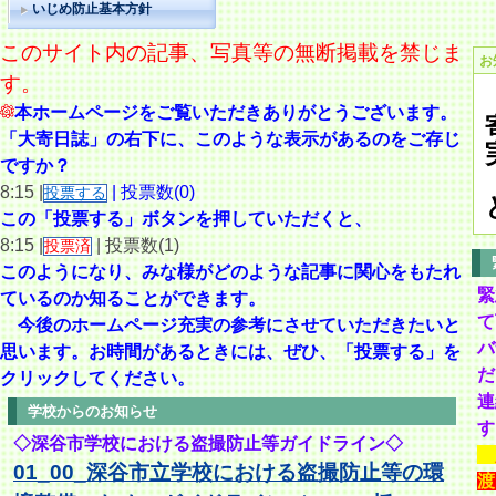
いじめ防止基本方針
このサイト内の記事、写真等の無断掲載を禁じま
お
す。
本ホームページをご覧いただきありがとうございます。
「大寄日誌」の右下に、このような表示があるのをご存じ
ですか？
8:15 |
| 投票数(0)
投票する
この「投票する」ボタンを押していただくと、
8:15 |
| 投票数(1)
投票済
このようになり、
みな様がどのような記事に関心をもたれ
緊
ているのか知ることができます。
て
今後のホームページ充実の参考にさせていただきたいと
バ
思います。
お時間があるときには、ぜひ、「投票する」を
だ
クリックしてください。
連
学校からのお知らせ
す
◇深谷市学校における盗撮防止等ガイドライン◇
01_00_深谷市立学校における盗撮防止等の環
渡