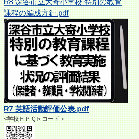
R8 深谷市立大寄小学校 特別の教育
課程の編成方針.pdf
R7 英語活動評価公表.pdf
<学校ＨＰＱＲコード＞