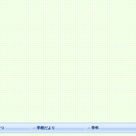
さつ
学校だより
学年