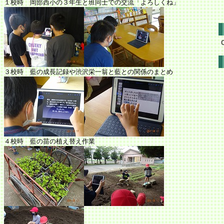
１校時 岡部西小の３年生と班同士での交流「よろしくね」
３校時 藍の成長記録や渋沢栄一翁と藍との関係のまとめ
４校時 藍の苗の植え替え作業