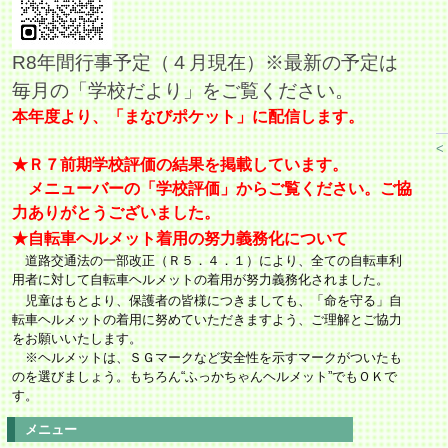
R8年間行事予定（４月現在）※最新の予定は
毎月の「学校だより」をご覧ください。
本年度より、「まなびポケット」に配信します。
<
★Ｒ７前期学校評価の結果を掲載しています。
メニューバーの「学校評価」からご覧ください。
ご協
力ありがとうございました。
★自転車ヘルメット着用の努力義務化について
道路交通法の一部改正（Ｒ５．４．１）により、全ての
自転車利
用者に対して
自転車ヘルメットの着用が努力義務化されました。
児童はもとより、保護者の皆様につきましても、「命を守る」自
転車ヘルメットの着用に努めていただきますよう、ご理解とご協力
をお願いいたします。
※ヘルメットは、ＳＧマークなど安全性を示すマークがついたも
のを選びましょう。もちろん“ふっかちゃんヘルメット”でもＯＫで
す。
メニュー