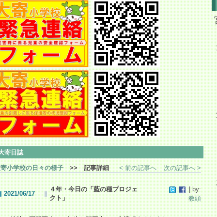
大寄日誌
大寄小学校の日々の様子
>> 記事詳細
< 前の記事へ
次の記事へ >
４年・今日の「藍の種プロジェ
| by:
2021/06/17
クト」
教頭